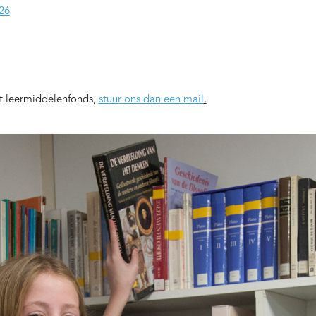
26
et leermiddelenfonds,
stuur ons dan een mail
.