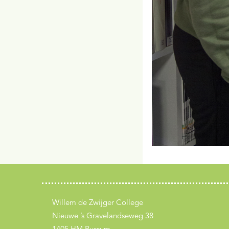
Willem de Zwijger College
Nieuwe ’s Gravelandseweg 38