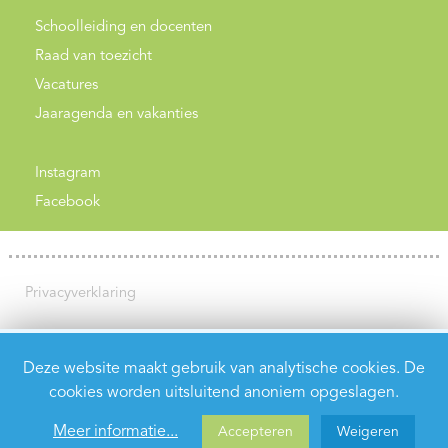
Schoolleiding en docenten
Raad van toezicht
Vacatures
Jaaragenda en vakanties
Instagram
Facebook
Privacyverklaring
Deze website maakt gebruik van analytische cookies. De
cookies worden uitsluitend anoniem opgeslagen.
©2020 All rights
reserved
Willem de Zwijger College Bussum
Meer informatie...
Accepteren
Weigeren