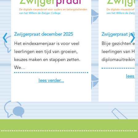
‹
›
Zwijgerpraat december 2025
Zwijgerpraat juli
Het eindexamenjaar is voor veel
Blije gezichten en
leerlingen een tijd van groeien,
leerlingen van H5
keuzes maken en stappen zetten.
diplomauitreikin
We…
lees v
lees verder...